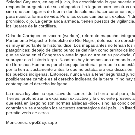
Soledad Cayunao, en aquel juicio, iba describiendo lo que sucede 
respondía preguntas de sus abogados. La laguna para nosotros no
sino que son lugares de fuerza donde solemos hacer ceremonias, 
para nuestra forma de vida. Pero las cosas cambiaron, explicó. Y d
prohibido, dijo. La gente anda armada, tienen puestos de vigilancia
los lugares de la cordillera.
Orlando Carriqueo es vocero (werken), referente mapuche, integra
Parlamento Mapuche Tehuelche de Río Negro, defensor de derech
es muy importante la historia, dice. Los mapas antes no tenían los
patagónicas: debajo de cierto punto se definían como territorios ind
que se viene en el Congreso y ante lo que ocurre en su provincia, 
subrayar esa historia larga. Nosotros hoy tenemos una demanda an
de Derechos Humanos por el despojo territorial, porque lo que está
por la tierra. Justamente antes lo que no estaba era esa discusión: 
los pueblos indígenas. Entonces, nunca van a tener seguridad juríd
posiblemente cambie es el derecho indígena de la tierra. Y no hay s
contemplan el derecho indígena.
La nueva ley elimina ejes clave del control de la tierra rural para, d
Tierras, profundizar la expansión extractiva y la creciente presencia
que está en juego no son normas aisladas -dice-, sino las condicion
controlan y se apropian los recursos estratégicos del país. Un lista
permite verlo de cerca.
Menciones:
cpol2
ejesapp