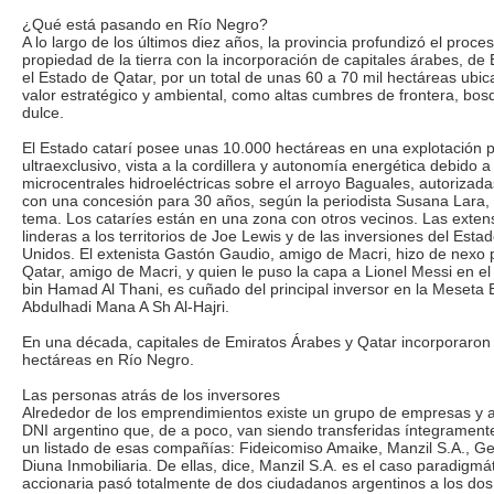
¿Qué está pasando en Río Negro?
A lo largo de los últimos diez años, la provincia profundizó el proce
propiedad de la tierra con la incorporación de capitales árabes, d
el Estado de Qatar, por un total de unas 60 a 70 mil hectáreas ubi
valor estratégico y ambiental, como altas cumbres de frontera, bos
dulce.
El Estado catarí posee unas 10.000 hectáreas en una explotación 
ultraexclusivo, vista a la cordillera y autonomía energética debido a
microcentrales hidroeléctricas sobre el arroyo Baguales, autorizada
con una concesión para 30 años, según la periodista Susana Lara, 
tema. Los cataríes están en una zona con otros vecinos. Las extens
linderas a los territorios de Joe Lewis y de las inversiones del Est
Unidos. El extenista Gastón Gaudio, amigo de Macri, hizo de nexo 
Qatar, amigo de Macri, y quien le puso la capa a Lionel Messi en 
bin Hamad Al Thani, es cuñado del principal inversor en la Meseta B
Abdulhadi Mana A Sh Al-Hajri.
En una década, capitales de Emiratos Árabes y Qatar incorporaron 
hectáreas en Río Negro.
Las personas atrás de los inversores
Alrededor de los emprendimientos existe un grupo de empresas y 
DNI argentino que, de a poco, van siendo transferidas íntegrament
un listado de esas compañías: Fideicomiso Amaike, Manzil S.A., Ge
Diuna Inmobiliaria. De ellas, dice, Manzil S.A. es el caso paradigmá
accionaria pasó totalmente de dos ciudadanos argentinos a los dos