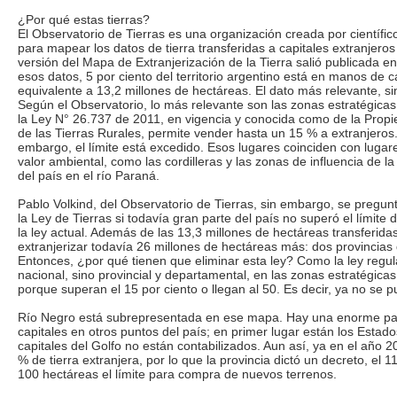
¿Por qué estas tierras?
El Observatorio de Tierras es una organización creada por científic
para mapear los datos de tierra transferidas a capitales extranjeros
versión del Mapa de Extranjerización de la Tierra salió publicada 
esos datos, 5 por ciento del territorio argentino está en manos de ca
equivalente a 13,2 millones de hectáreas. El dato más relevante, s
Según el Observatorio, lo más relevante son las zonas estratégicas
la Ley N° 26.737 de 2011, en vigencia y conocida como de la Prop
de las Tierras Rurales, permite vender hasta un 15 % a extranjeros.
embargo, el límite está excedido. Esos lugares coinciden con lugare
valor ambiental, como las cordilleras y las zonas de influencia de la
del país en el río Paraná.
Pablo Volkind, del Observatorio de Tierras, sin embargo, se pregu
la Ley de Tierras si todavía gran parte del país no superó el límite 
la ley actual. Además de las 13,3 millones de hectáreas transferidas
extranjerizar todavía 26 millones de hectáreas más: dos provincia
Entonces, ¿por qué tienen que eliminar esta ley? Como la ley regul
nacional, sino provincial y departamental, en las zonas estratégicas 
porque superan el 15 por ciento o llegan al 50. Es decir, ya no se 
Río Negro está subrepresentada en ese mapa. Hay una enorme part
capitales en otros puntos del país; en primer lugar están los Estado
capitales del Golfo no están contabilizados. Aun así, ya en el año 
% de tierra extranjera, por lo que la provincia dictó un decreto, el 1
100 hectáreas el límite para compra de nuevos terrenos.