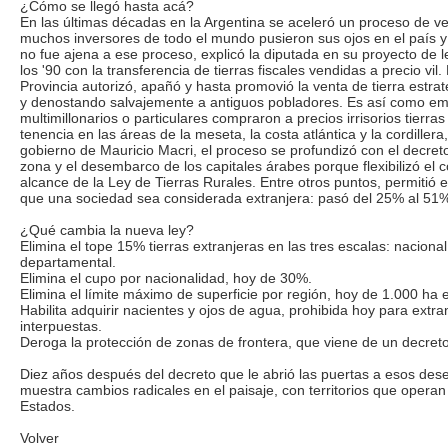
¿Cómo se llegó hasta acá?
En las últimas décadas en la Argentina se aceleró un proceso de ven
muchos inversores de todo el mundo pusieron sus ojos en el país y
no fue ajena a ese proceso, explicó la diputada en su proyecto de le
los '90 con la transferencia de tierras fiscales vendidas a precio vi
Provincia autorizó, apañó y hasta promovió la venta de tierra estr
y denostando salvajemente a antiguos pobladores. Es así como em
multimillonarios o particulares compraron a precios irrisorios tierras
tenencia en las áreas de la meseta, la costa atlántica y la cordillera,
gobierno de Mauricio Macri, el proceso se profundizó con el decret
zona y el desembarco de los capitales árabes porque flexibilizó el co
alcance de la Ley de Tierras Rurales. Entre otros puntos, permitió e
que una sociedad sea considerada extranjera: pasó del 25% al 51%
¿Qué cambia la nueva ley?
Elimina el tope 15% tierras extranjeras en las tres escalas: nacional,
departamental.
Elimina el cupo por nacionalidad, hoy de 30%.
Elimina el límite máximo de superficie por región, hoy de 1.000 ha
Habilita adquirir nacientes y ojos de agua, prohibida hoy para extr
interpuestas.
Deroga la protección de zonas de frontera, que viene de un decreto
Diez años después del decreto que le abrió las puertas a esos des
muestra cambios radicales en el paisaje, con territorios que opera
Estados.
Volver