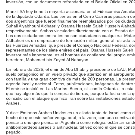
inversión, con un documento refrendado en el Boletín Oficial en 20
Manzil SA hoy tiene la mayoría accionaria en el Fideicomiso Amaike
de la diputada Odarda. Las tierras en el Cerro Carreras pasaron d
dos argentinos que fueron finalmente reemplazados por los ciudad
Suhail Alyabhouni Aldhaeri y Osama Hussein Saleh Hussein Alahadal
respectivamente. Ambos vinculados directamente con el Estado de
Los dos ciudadanos emiratíes no son ciudadanos cualquiera. Matar 
Aldhaheri es un empresario de formación militar, general retirado t
las Fuerzas Armadas, que preside el Consejo Nacional Federal, do
representantes de los siete emires del país. Osama Hussein Saleh 
inversor más importante, es el hombre de confianza del propio emi
heredero, Mohamed bin Zayed Al Nahayan.
En febrero de 2026, el emir de Abu Dhabi y presidente de EAU, M
suelo patagónico en un vuelo privado que aterrizó en el aeropuerto 
con familia y una gran comitiva de más de 200 personas. La presen
agenda local y nacional. Fotos, publicaciones, imágenes de dentro y
El emir se instaló en Las Marías. Bueno, sí -confía Odarda-, a esta
que hay algo más que la compra de tierras, porque la fecha en la q
coincidió con el ataque que hizo Irán sobre las instalaciones esta
Árabes.
Y dice: Emiratos Árabes Unidos es un aliado tanto de Israel como d
hecho de que este señor venga aquí, a la zona, con una comitiva d
pensar a uno que piensa en Argentina como refugio: están armando
antibombardeos aéreos o antinuclear, tal vez como el que se cons
pegado.