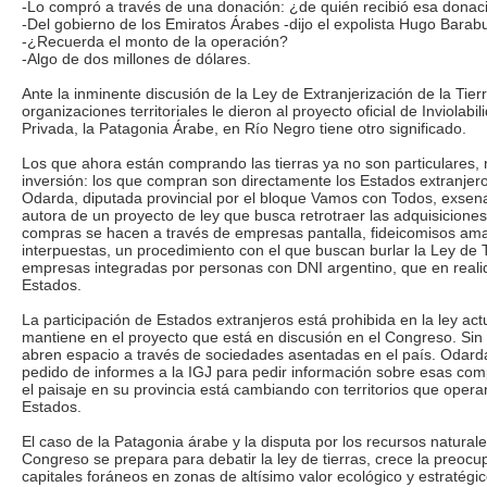
-Lo compró a través de una donación: ¿de quién recibió esa donaci
-Del gobierno de los Emiratos Árabes -dijo el expolista Hugo Barabu
-¿Recuerda el monto de la operación?
-Algo de dos millones de dólares.
Ante la inminente discusión de la Ley de Extranjerización de la Tier
organizaciones territoriales le dieron al proyecto oficial de Inviolabi
Privada, la Patagonia Árabe, en Río Negro tiene otro significado.
Los que ahora están comprando las tierras ya no son particulares, 
inversión: los que compran son directamente los Estados extranjer
Odarda, diputada provincial por el bloque Vamos con Todos, exsen
autora de un proyecto de ley que busca retrotraer las adquisiciones
compras se hacen a través de empresas pantalla, fideicomisos am
interpuestas, un procedimiento con el que buscan burlar la Ley de
empresas integradas por personas con DNI argentino, que en reali
Estados.
La participación de Estados extranjeros está prohibida en la ley actu
mantiene en el proyecto que está en discusión en el Congreso. Sin
abren espacio a través de sociedades asentadas en el país. Odar
pedido de informes a la IGJ para pedir información sobre esas com
el paisaje en su provincia está cambiando con territorios que oper
Estados.
El caso de la Patagonia árabe y la disputa por los recursos naturale
Congreso se prepara para debatir la ley de tierras, crece la preocu
capitales foráneos en zonas de altísimo valor ecológico y estratégic