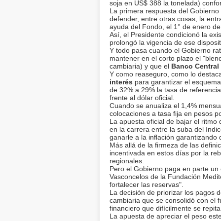
soja en US$ 388 la tonelada) confo
La primera respuesta del Gobierno
defender, entre otras cosas, la entr
ayuda del Fondo, el 1° de enero de 
Así, el Presidente condicionó la ex
prolongó la vigencia de ese disposit
Y todo pasa cuando el Gobierno ratif
mantener en el corto plazo el "blen
cambiaria) y que el
Banco Central
Y como reaseguro, como lo destaca 
interés
para garantizar el esquema 
de 32% a 29% la tasa de referencia
frente al dólar oficial.
Cuando se anualiza el 1,4% mensual
colocaciones a tasa fija en pesos p
La apuesta oficial de bajar el ritm
en la carrera entre la suba del índi
ganarle a la inflación garantizando 
Más allá de la firmeza de las defini
incentivada en estos días por la re
regionales.
Pero el Gobierno paga en parte un 
Vasconcelos de la Fundación Medit
fortalecer las reservas".
La decisión de priorizar los pagos d
cambiaria que se consolidó con el 
financiero que difícilmente se repit
La apuesta de apreciar el peso est