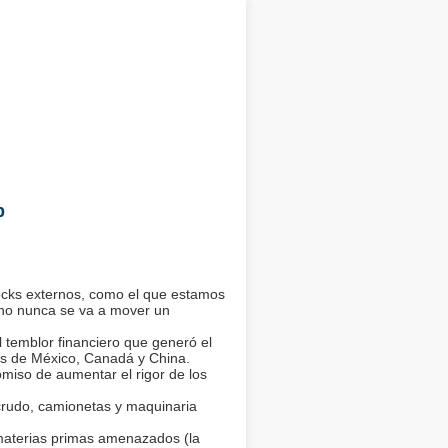
p
hocks externos, como el que estamos
erno nunca se va a mover un
l temblor financiero que generó el
es de México, Canadá y China.
miso de aumentar el rigor de los
crudo, camionetas y maquinaria
materias primas amenazados (la