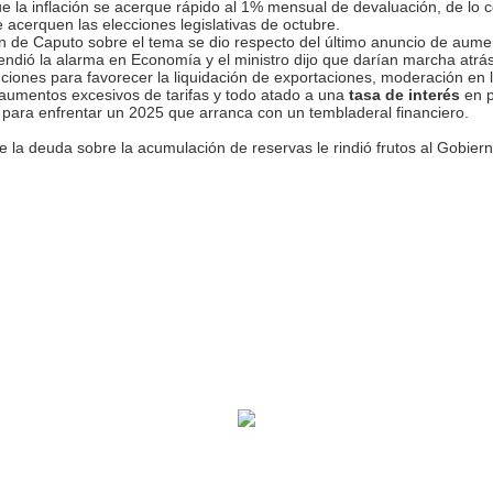
e la inflación se acerque rápido al 1% mensual de devaluación, de lo c
acerquen las elecciones legislativas de octubre.
n de Caputo sobre el tema se dio respecto del último anuncio de aument
endió la alarma en Economía y el ministro dijo que darían marcha atrá
ciones para favorecer la liquidación de exportaciones, moderación en l
n aumentos excesivos de tarifas y todo atado a una
tasa de interés
en p
para enfrentar un 2025 que arranca con un tembladeral financiero.
e la deuda sobre la acumulación de reservas le rindió frutos al Gobiern